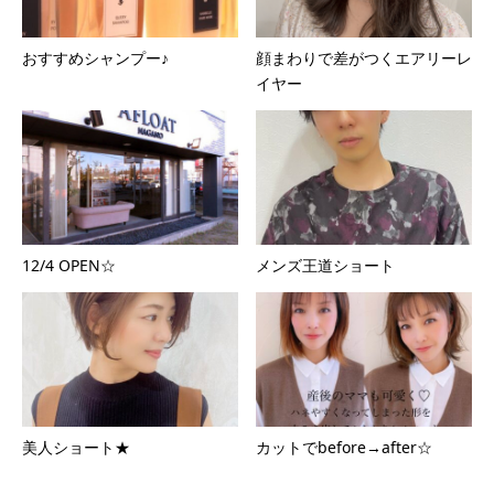
おすすめシャンプー♪
顔まわりで差がつくエアリーレ
イヤー
12/4 OPEN☆
メンズ王道ショート
美人ショート★
カットでbefore→after☆